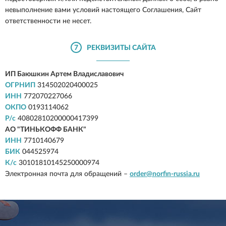
невыполнение вами условий настоящего Соглашения, Сайт
ответственности не несет.
7
РЕКВИЗИТЫ САЙТА
ИП Баюшкин Артем Владиславович
ОГРНИП
314502020400025
ИНН
772070227066
ОКПО
0193114062
Р/с
40802810200000417399
АО "ТИНЬКОФФ БАНК"
ИНН
7710140679
БИК
044525974
К/с
30101810145250000974
Электронная почта для обращений –
order@norfin-russia.ru