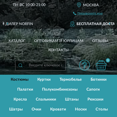
ПН-ВС 10:00-21:00
МОСКВА
Перезвоните мне
N
БЕСПЛАТНАЯ ДОСТАВКА
ОТ 3500 РУБ
КАТАЛОГ
ОПТОВИКАМ И ЮРЛИЦАМ
ОТЗЫВЫ
КОНТАКТЫ
0
Костюмы
Куртки
Термобелье
Ботинки
Палатки
Полукомбинезоны
Сапоги
Кресла
Спальники
Штаны
Рюкзаки
Шатры
Очки
Кровати
Носки
Столы