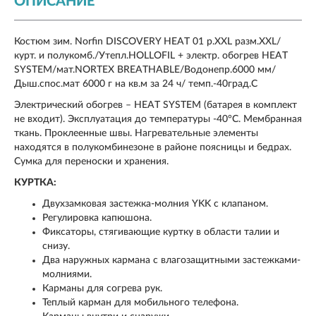
ОПИСАНИЕ
Костюм зим. Norfin DISCOVERY HEAT 01 р.XXL разм.XXL/
курт. и полукомб./Утепл.HOLLOFIL + электр. обогрев HEAT
SYSTEM/мат.NORTEX BREATHABLE/Водонепр.6000 мм/
Дыш.спос.мат 6000 г на кв.м за 24 ч/ темп.-40град.С
Электрический обогрев – HEAT SYSTEM (батарея в комплект
не входит). Эксплуатация до температуры -40°C. Мембранная
ткань. Проклеенные швы. Нагревательные элементы
находятся в полукомбинезоне в районе поясницы и бедрах.
Сумка для переноски и хранения.
КУРТКА:
Двухзамковая застежка-молния YKK с клапаном.
Регулировка капюшона.
Фиксаторы, стягивающие куртку в области талии и
снизу.
Два наружных кармана с влагозащитными застежками-
молниями.
Карманы для согрева рук.
Теплый карман для мобильного телефона.